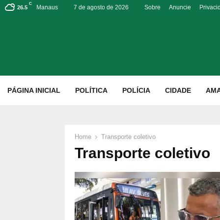
C
Manaus
7 de agosto de 2026
Sobre
Anuncie
Privaci
26.5
p
PÁGINA INICIAL
POLÍTICA
POLÍCIA
CIDADE
AM
Home
Transporte coletivo
Transporte coletivo