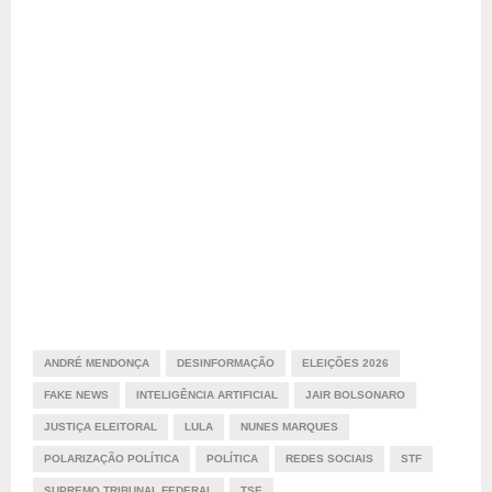
ANDRÉ MENDONÇA
DESINFORMAÇÃO
ELEIÇÕES 2026
FAKE NEWS
INTELIGÊNCIA ARTIFICIAL
JAIR BOLSONARO
JUSTIÇA ELEITORAL
LULA
NUNES MARQUES
POLARIZAÇÃO POLÍTICA
POLÍTICA
REDES SOCIAIS
STF
SUPREMO TRIBUNAL FEDERAL
TSE