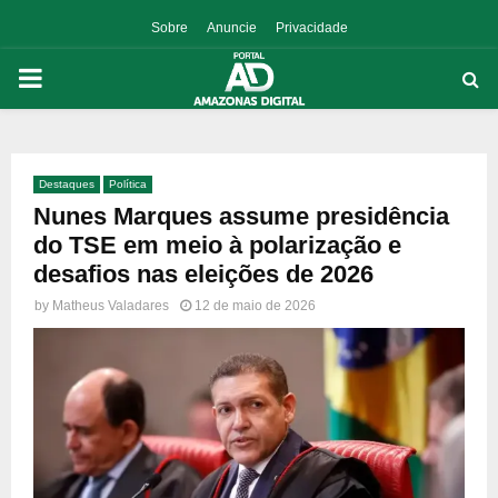
Sobre
Anuncie
Privacidade
PRIMARY
MENU
Destaques
Política
p
Nunes Marques assume presidência
do TSE em meio à polarização e
desafios nas eleições de 2026
by
Matheus Valadares
12 de maio de 2026