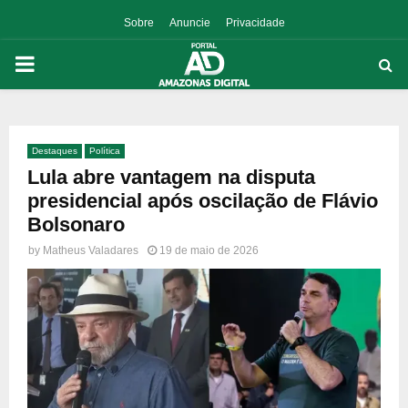
Sobre
Anuncie
Privacidade
PRIMARY
MENU
Destaques
Política
p
Lula abre vantagem na disputa
presidencial após oscilação de Flávio
Bolsonaro
by
Matheus Valadares
19 de maio de 2026