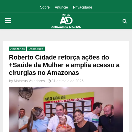
Sobre
Anuncie
Privacidade
PRIMARY
MENU
Amazonas
Destaques
p
Roberto Cidade reforça ações do
+Saúde da Mulher e amplia acesso a
cirurgias no Amazonas
by
Matheus Valadares
31 de maio de 2026