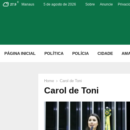
C
Manaus
5 de agosto de 2026
Sobre
Anuncie
Privaci
27.9
p
PÁGINA INICIAL
POLÍTICA
POLÍCIA
CIDADE
AM
Home
Carol de Toni
Carol de Toni