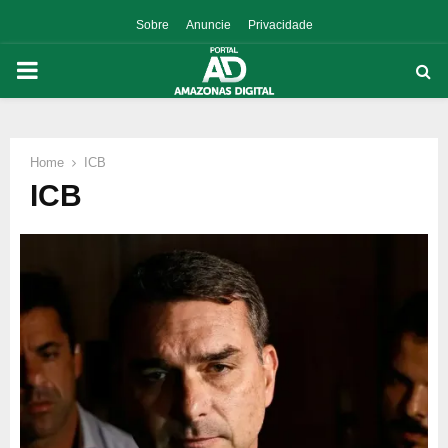
Sobre
Anuncie
Privacidade
PRIMARY
MENU
Home
ICB
p
ICB