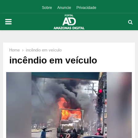
Sobre
Anuncie
Privacidade
PRIMARY
MENU
Home
incêndio em veículo
p
incêndio em veículo