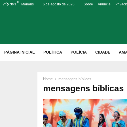
C
Manaus
6 de agosto de 2026
Sobre
Anuncie
Privac
30.9
p
PÁGINA INICIAL
POLÍTICA
POLÍCIA
CIDADE
AM
Home
mensagens bíblicas
mensagens bíblicas