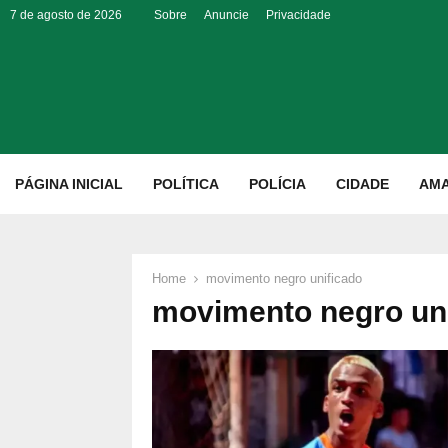
7 de agosto de 2026
Sobre
Anuncie
Privacidade
p
PÁGINA INICIAL
POLÍTICA
POLÍCIA
CIDADE
AM
Home
movimento negro unificado
movimento negro un