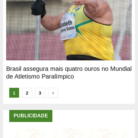
Brasil assegura mais quatro ouros no Mundial
de Atletismo Paralímpico
Paginação
1
2
3
de
posts
PUBLICIDADE