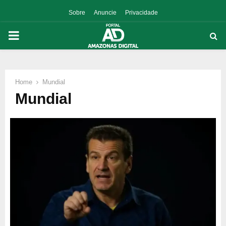
Sobre
Anuncie
Privacidade
PRIMARY
MENU
Home
Mundial
p
Mundial