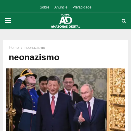
Sobre
Anuncie
Privacidade
PRIMARY
MENU
Home
neonazismo
p
neonazismo