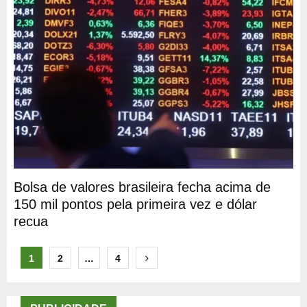
Bolsa de valores brasileira fecha acima de
150 mil pontos pela primeira vez e dólar
recua
Paginação
1
2
…
4
de