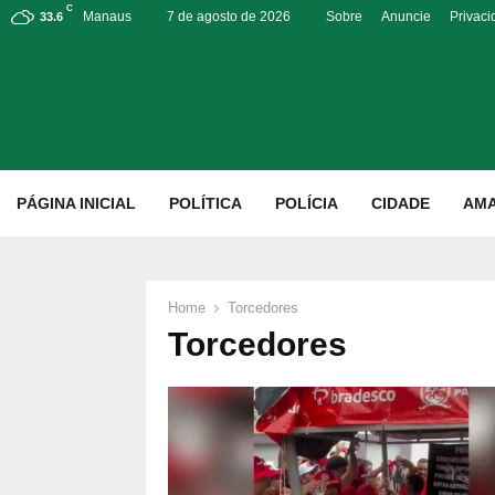
C
Manaus
7 de agosto de 2026
Sobre
Anuncie
Privac
33.6
p
PÁGINA INICIAL
POLÍTICA
POLÍCIA
CIDADE
AM
Home
Torcedores
Torcedores