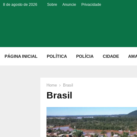
8 de agosto de 2026
Sobre
Anuncie
Privacidade
p
PÁGINA INICIAL
POLÍTICA
POLÍCIA
CIDADE
AM
Home
Brasil
Brasil