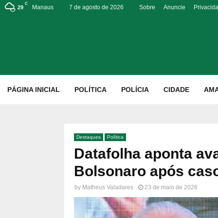
C
Manaus
7 de agosto de 2026
Sobre
Anuncie
Privacid
29
p
PÁGINA INICIAL
POLÍTICA
POLÍCIA
CIDADE
AM
Destaques
Política
Datafolha aponta ava
Bolsonaro após cas
by
Matheus Valadares
23 de maio de 2026