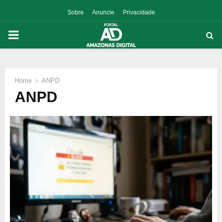
Sobre
Anuncie
Privacidade
PRIMARY
MENU
Home
ANPD
p
ANPD