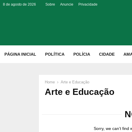
8 de agosto de 2026
Sobre
Anuncie
Privacidade
p
PÁGINA INICIAL
POLÍTICA
POLÍCIA
CIDADE
AM
Home
Arte e Educação
Arte e Educação
N
Sorry, we can’t find 