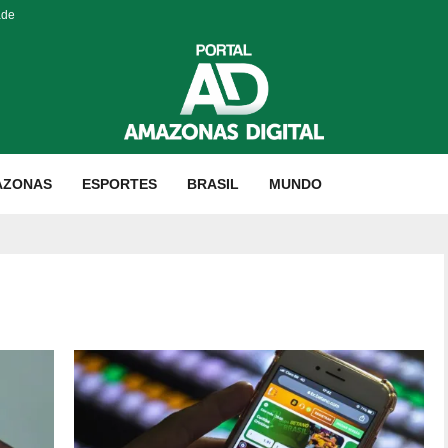
ade
AZONAS
ESPORTES
BRASIL
MUNDO