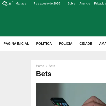
C
Manaus
7 de agosto de 2026
Sobre
Anuncie
Privacid
29
p
PÁGINA INICIAL
POLÍTICA
POLÍCIA
CIDADE
AM
Home
Bets
Bets