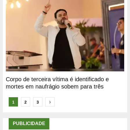
Corpo de terceira vítima é identificado e
mortes em naufrágio sobem para três
Paginação
1
2
3
de
posts
PUBLICIDADE