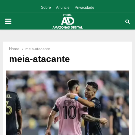
Sobre
Anuncie
Privacidade
PRIMARY
MENU
Home
meia-atacante
p
meia-atacante