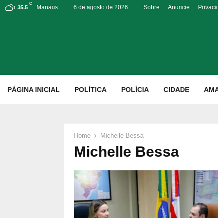
C
Manaus
6 de agosto de 2026
Sobre
Anuncie
Privac
35.5
p
PÁGINA INICIAL
POLÍTICA
POLÍCIA
CIDADE
AM
Home
Michelle Bessa
Michelle Bessa