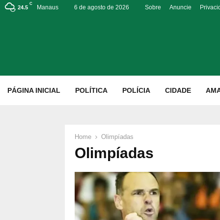
C
Manaus
6 de agosto de 2026
Sobre
Anuncie
Privac
24.5
p
PÁGINA INICIAL
POLÍTICA
POLÍCIA
CIDADE
AM
Home
Olimpíadas
Olimpíadas