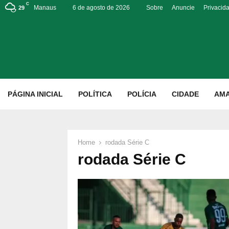
C
Manaus
6 de agosto de 2026
Sobre
Anuncie
Privacid
29
p
PÁGINA INICIAL
POLÍTICA
POLÍCIA
CIDADE
AM
Home
rodada Série C
rodada Série C