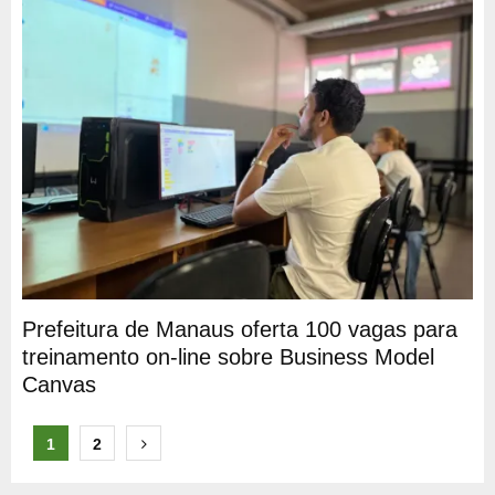
Prefeitura de Manaus oferta 100 vagas para
treinamento on-line sobre Business Model
Canvas
Paginação
1
2
de