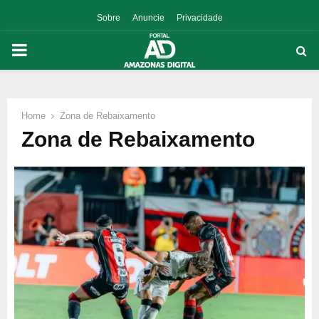
Sobre
Anuncie
Privacidade
PRIMARY
MENU
Home
Zona de Rebaixamento
p
Zona de Rebaixamento