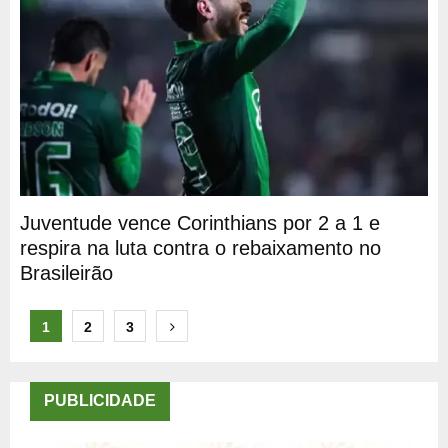
Juventude vence Corinthians por 2 a 1 e
respira na luta contra o rebaixamento no
Brasileirão
Paginação
1
2
3
de
posts
PUBLICIDADE